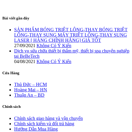
Bài viết gần đây
SẢN PHẨM BÓNG TRIỆT LÔNG-THAY BÓNG TRIỆT
LÔNG-THAY SUNG MÁY TRIỆT LÔNG-THAY SUNG
LASER [ HÀNG CHÍNH HÃNG] GIÁ TỐT
27/09/2021
Không Có Ý Kiến
Dịch vụ sửa chữa thiết bị thẩm mỹ, thiết bị spa chuyên nghiệp
tại BeBeTech
04/08/2021
Không Có Ý Kiến
Cửa Hàng
Thủ Đức – HCM
Hoàng Mai – HN
Thuận An – BD
Chính sách
Chính sách giao hàng và vận chuyển
Chính sách kiểm và đổi trả hàng
Hướng Dẫn Mua Hàng