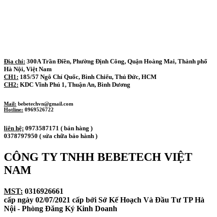
Địa chỉ:
300A Trần Điền, Phường Định Công, Quận Hoàng Mai, Thành phố
Hà Nội, Việt Nam
CH1:
185/57 Ngô Chí Quốc, Bình Chiểu, Thủ Đức, HCM
CH2:
KDC Vĩnh Phú 1, Thuận An, Bình Dương
Mail:
bebetechvn@gmail.com
Hotline:
0969526722
liên hệ:
0973587171 ( bán hàng )
0378797950 ( sửa chữa bảo hành )
CÔNG TY TNHH BEBETECH VIỆT
NAM
MST:
0316926661
cấp ngày 02/07/2021 cấp bởi Sở Kế Hoạch Và Đầu Tư TP Hà
Nội - Phòng Đăng Ký Kinh Doanh