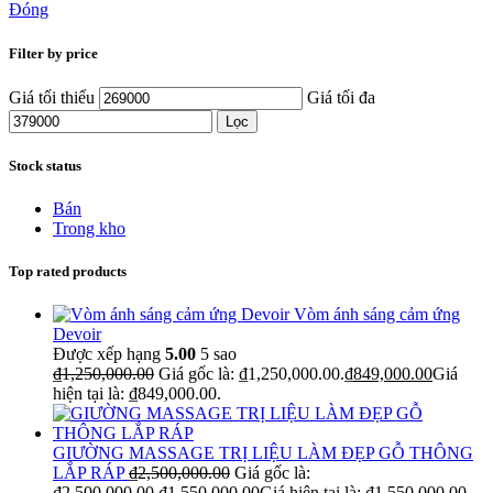
Đóng
Filter by price
Giá tối thiểu
Giá tối đa
Lọc
Stock status
Bán
Trong kho
Top rated products
Vòm ánh sáng cảm ứng
Devoir
Được xếp hạng
5.00
5 sao
₫
1,250,000.00
Giá gốc là: ₫1,250,000.00.
₫
849,000.00
Giá
hiện tại là: ₫849,000.00.
GIƯỜNG MASSAGE TRỊ LIỆU LÀM ĐẸP GỖ THÔNG
LẮP RÁP
₫
2,500,000.00
Giá gốc là:
₫2,500,000.00.
₫
1,550,000.00
Giá hiện tại là: ₫1,550,000.00.