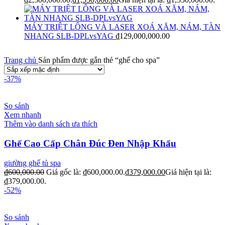
MÁY TRIỆT LÔNG VÀ LASER XOÁ XĂM, NÁM, TÀN
NHANG SLB-DPLvsYAG
₫
129,000,000.00
Trang chủ
Sản phẩm được gắn thẻ “ghế cho spa”
-37%
So sánh
Xem nhanh
Thêm vào danh sách ưa thích
Ghế Cao Cấp Chân Đúc Đen Nhập Khẩu
giường ghế tủ spa
₫
600,000.00
Giá gốc là: ₫600,000.00.
₫
379,000.00
Giá hiện tại là:
₫379,000.00.
-52%
So sánh