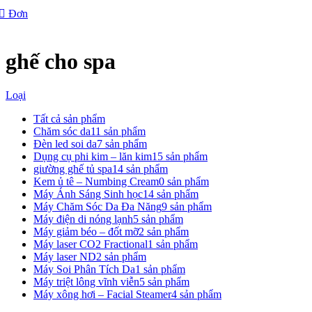
Đơn
ghế cho spa
Loại
Tất cả
sản phẩm
Chăm sóc da
11 sản phẩm
Đèn led soi da
7 sản phẩm
Dụng cụ phi kim – lăn kim
15 sản phẩm
giường ghế tủ spa
14 sản phẩm
Kem ủ tê – Numbing Cream
0 sản phẩm
Máy Ánh Sáng Sinh học
14 sản phẩm
Máy Chăm Sóc Da Đa Năng
9 sản phẩm
Máy điện di nóng lạnh
5 sản phẩm
Máy giảm béo – đốt mỡ
2 sản phẩm
Máy laser CO2 Fractional
1 sản phẩm
Máy laser ND
2 sản phẩm
Máy Soi Phân Tích Da
1 sản phẩm
Máy triệt lông vĩnh viễn
5 sản phẩm
Máy xông hơi – Facial Steamer
4 sản phẩm