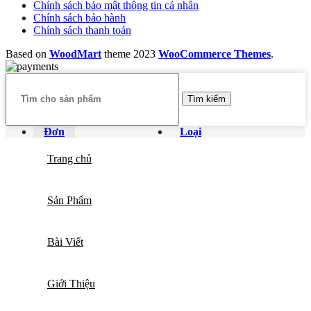
Chính sách bảo mật thông tin cá nhân
Chính sách bảo hành
Chính sách thanh toán
Based on
WoodMart
theme
2023
WooCommerce Themes
.
Tìm kiếm
Đơn
Loại
Trang chủ
Sản Phẩm
Bài Viết
Giới Thiệu